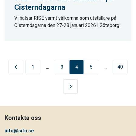
Cisterndagarna
Vi hälsar RISE varmt välkomna som utställare på
Cisterndagarna den 27-28 januari 2026 i Göteborg!
de sida
1
3
4
5
40
Nästa sida
Kontakta oss
info@sifu.se