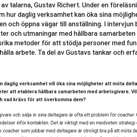
en av talarna, Gustav Richert. Under en förelä
m hur daglig verksamhet kan öka sina möjligh
n och öppna vägar till anställning. I intervjun
ter och utmaningar med hållbara samarbeten
ika metoder för att stödja personer med fun
behålla arbete. Ta del av Gustavs tankar och er
daglig verksamhet vill öka sina möjligheter att möta delta
ter att etablera hållbara samarbeten med arbetsgivare. Vil
och vad krävs för att överkomma dem?
ivare och sälja in sina deltagare är ofta ett problem för coacher. 
edelser inför kontakten. Det är viktigt med en medveten strategi
e coacher som jobbar med deltagare är otroligt bra på att möta 