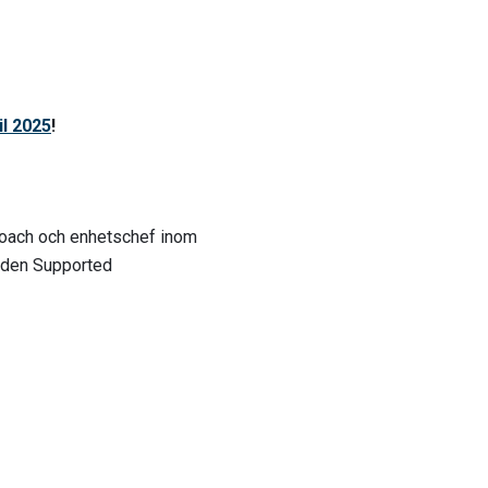
il 2025
!
bcoach och enhetschef inom
toden Supported