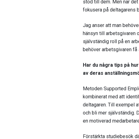
stöd till dem. Men när det
fokusera på deltagarens b
Jag anser att man behöver 
hänsyn till arbetsgivaren o
självständig roll på en ar
behöver arbetsgivaren få s
Har du några tips på hur
av deras anställningsm
Metoden Supported Employm
kombinerat med att identif
deltagaren. Till exempel at
och bli mer självständig. D
en motiverad medarbetare 
Förstärkta studiebesök där