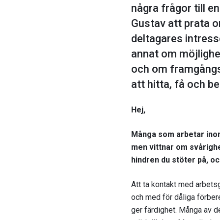
några frågor till 
Gustav att prata o
deltagares intresse
annat om möjlighe
och om framgångsr
att hitta, få och 
Hej,
Många som arbetar inom 
men vittnar om svårighe
hindren du stöter på, 
Att ta kontakt med arbetsg
och med för dåliga förber
ger färdighet. Många av d