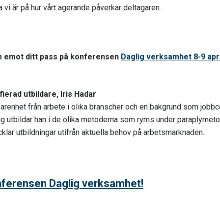
vi är på hur vårt agerande påverkar deltagaren.
am emot ditt pass på konferensen
Daglig verksamhet 8-9 apr
fierad utbildare, Iris Hadar
farenhet från arbete i olika branscher och en bakgrund som job
ag utbildar han i de olika metoderna som ryms under paraplyme
lar utbildningar utifrån aktuella behov på arbetsmarknaden.
ferensen Daglig verksamhet!