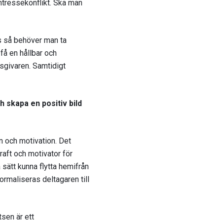
intressekonflikt. Ska man
ts så behöver man ta
 få en hållbar och
tsgivaren. Samtidigt
h skapa en positiv bild
n och motivation. Det
raft och motivator för
å sätt kunna flytta hemifrån
normaliseras deltagaren till
sen är ett