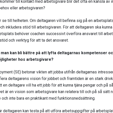
 kommer till kontakt med arbetsgivare blir det ofta en känsla av 
ehov eller arbetsgivaren?
se till helheten. Om deltagaren vill befinna sig på en arbetspla
ch inkludera stöd till arbetsgivaren. För att deltagaren ska kunna
betsplats behöver coachen successivt överföra ansvaret till arbe
töd och verktyg för att ta det ansvaret.
 man kan bli bättre på att lyfta deltagarnas kompetenser oc
öjligheter hos arbetsgivare?
ent (SE) betonar vikten att jobba utifrån deltagarnas intresse
iera deltagarens vision för jobbet och framtiden är en stark drivk
t en deltagare vill ha ett jobb för att kunna tjäna pengar och på s
et är en vision som arbetsgivare kan relatera till och på så sätt 
och inte bara en praktikant med funktionsnedsättning.
 deltagaren kan testa på att utföra arbetsuppgifter på arbetsplat