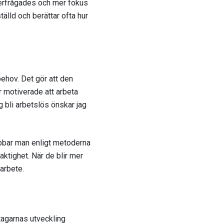
terfrågades och mer fokus
tälld och berättar ofta hur
behov. Det gör att den
r motiverade att arbeta
g bli arbetslös önskar jag
obbar man enligt metoderna
aktighet. När de blir mer
 arbete.
tagarnas utveckling