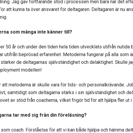
ning. Jag gav fortfarande stöd i processen men bara när det ef
för att kunna ta över ansvaret för deltagaren. Deltagaren är nu ans
mig.
rna som många inte känner till?
er 50 år och under den tiden hela tiden utvecklats utifrån nutida 
erar utifrån beprövad erfarenhet. Metoderna fungerar på alla som ä
o stärker de deltagarnas självständighet och delaktighet. Skulle ja
Employment modellen!
är att metoderna är skulle vara för tids- och personalkrävande. J
tivt, samtidigt som deltagarna stärks i sin självständighet och del
et av stöd från coacherna, vilket frigör tid för att hjälpa fler ut i
garna tar med sig från din föreläsning?
n som coach. Förståelse för att vi kan både hjälpa och hämma del