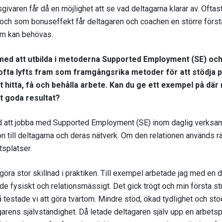
ivaren får då en möjlighet att se vad deltagarna klarar av. Oftas
n och som bonuseffekt får deltagaren och coachen en större först
som kan behövas.
med att utbilda i metoderna Supported Employment (SE) och
 ofta lyfts fram som framgångsrika metoder för att stödja
t hitta, få och behålla arbete. Kan du ge ett exempel på d
t goda resultat?
d att jobba med Supported Employment (SE) inom daglig verksamh
on till deltagarna och deras nätverk. Om den relationen används r
etsplatser.
 göra stor skillnad i praktiken. Till exempel arbetade jag med en
 fysiskt och relationsmässigt. Det gick trögt och min första stra
å testade vi att göra tvärtom. Mindre stöd, ökad tydlighet och s
agarens självständighet. Då letade deltagaren själv upp en arbetsp