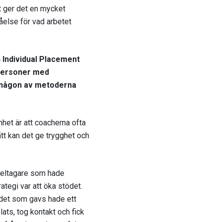
t ger det en mycket
åelse för vad arbetet
 Individual Placement
 personer med
är någon av metoderna
et är att coacherna ofta
ätt kan det ge trygghet och
 deltagare som hade
tegi var att öka stödet.
tödet som gavs hade ett
lats, tog kontakt och fick