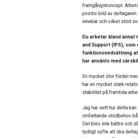
framgångskoncept. Arbetsg
positiv bild av deltagare
innebär och vilket stöd 
Du arbetar bland annat 
and Support (IPS), som
funktionsnedsättning at
har använts med särskil
En mycket stor fördel me
har en mycket stark relati
stabilitet på framtida arb
Jag har sett hur detta kan
omfattande stödbehov både
Det blev inte bättre och d
tydligt syfte att öka delt