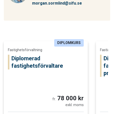
morgan.sormlind@sifu.se
DIPLOMKURS
Läs mer och boka Diplomerad fastighetsförvaltare
Läs mer o
Fastighetsförvaltning
Fastighe
Diplomerad
Dip
fastighetsförvaltare
fas
proj
78 000 kr
fr.
exkl. moms