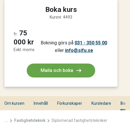
Boka kurs
Kursnr. 4493
75
fr.
000 kr
Bokning görs på
031 - 350 55 00
Exkl. moms
eller
info@sifu.se
Maila och boka
Om kursen
Innehåll
Förkunskaper
Kursledare
Bokn
...
Fastighetsteknik
Diplomerad fastighetstekniker