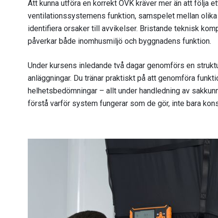
Att kunna utföra en korrekt OVK kräver mer än att följa e
ventilationssystemens funktion, samspelet mellan olika
identifiera orsaker till avvikelser. Bristande teknisk komp
påverkar både inomhusmiljö och byggnadens funktion.
Under kursens inledande två dagar genomförs en struktur
anläggningar. Du tränar praktiskt på att genomföra funkt
helhetsbedömningar – allt under handledning av sakkunnig
förstå varför system fungerar som de gör, inte bara konst