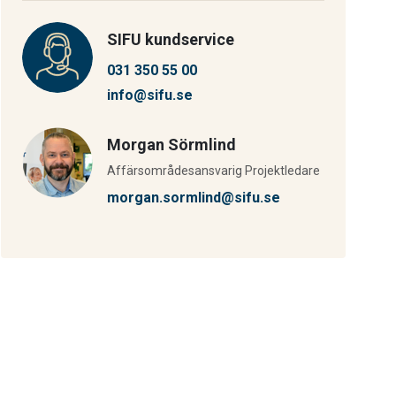
SIFU kundservice
031 350 55 00
info@sifu.se
Morgan Sörmlind
Affärsområdesansvarig Projektledare
morgan.sormlind@sifu.se