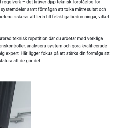
tt regelverk – det kräver djup teknisk förståelse för
 systemdelar samt förmågan att tolka mätresultat och
etens riskerar att leda till felaktiga bedömningar, vilket
erad teknisk repetition där du arbetar med verkliga
ionskontroller, analysera system och göra kvalificerade
 expert. Här ligger fokus på att stärka din förmåga att
atera att de gör det.