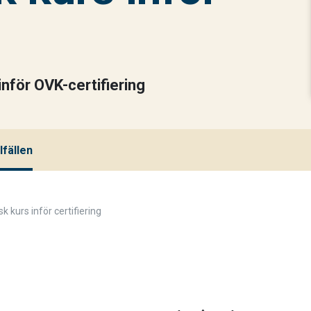
inför OVK-certifiering
lfällen
k kurs inför certifiering