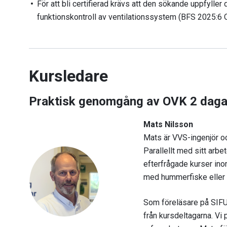
För att bli certifierad krävs att den sökande uppfyll
funktionskontroll av ventilationssystem (BFS 2025:6 
Kursledare
Praktisk genomgång av OVK 2 daga
Mats Nilsson
Mats är VVS-ingenjör o
Parallellt med sitt arb
efterfrågade kurser inom
med hummerfiske eller 
Som föreläsare på SIFU
från kursdeltagarna. Vi