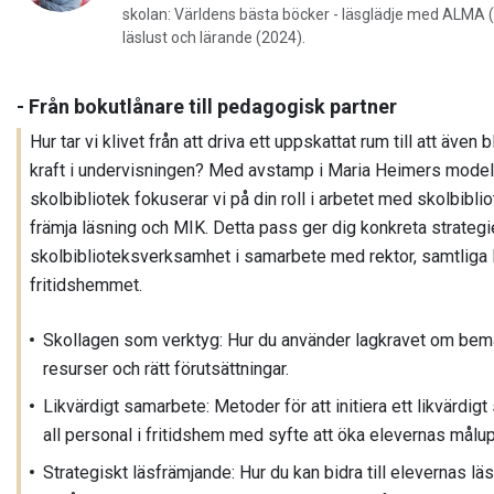
skolan: Världens bästa böcker - läsglädje med ALMA (
läslust och lärande (2024).
- Från bokutlånare till pedagogisk partner
Hur tar vi klivet från att driva ett uppskattat rum till att äve
kraft i undervisningen? Med avstamp i Maria Heimers model
skolbibliotek fokuserar vi på din roll i arbetet med skolbibli
främja läsning och MIK. Detta pass ger dig konkreta strategie
skolbiblioteksverksamhet i samarbete med rektor, samtliga l
fritidshemmet.
Skollagen som verktyg: Hur du använder lagkravet om bema
resurser och rätt förutsättningar.
Likvärdigt samarbete: Metoder för att initiera ett likvärdig
all personal i fritidshem med syfte att öka elevernas målup
Strategiskt läsfrämjande: Hur du kan bidra till elevernas lä