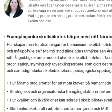
Linnea Lindquist har arbetat som lärare och skolledar
utsatta områden under de senaste 19 åren. Linnea ha
språksvaga elever som växer upp i socioekonomisk ut
Vad jag pratar om när jag pratar om skolan. Det är en
skolan bör läsa.
- Framgångsrika skolbibliotek börjar med rätt förut
Hur skapar man förutsättningar för bemannade skolbibliotek s
och måluppfyllelse? Malmö stad tilldelades utmärkelsen Åre
sitt långsiktiga arbete med att utveckla skolbiblioteken. Ta d
organisation, styrning och utvecklingsarbete som gjort det m
och samtidigt stärka skolbibliotekens pedagogiska uppdrag
Hur Malmö stad arbetar för att möta kraven på bemannade 
Strategiska och organisatoriska framgångsfaktorer bakom
Hur kvalitet och likvärdighet kan säkras i skolbiblioteksv
Skolbibliotekets roll i arbetet med läsfrämjande och MIK