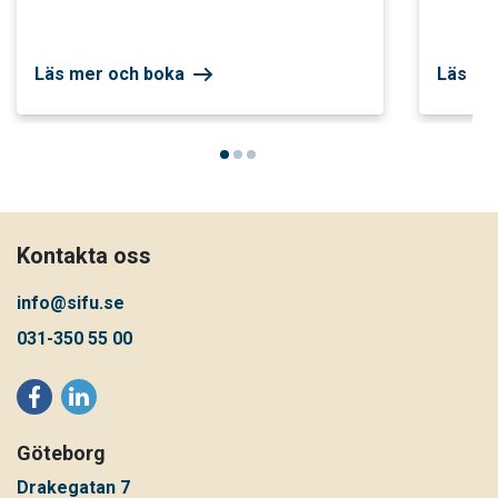
Läs mer och boka
Läs me
Kontakta oss
info@sifu.se
031-350 55 00
Göteborg
Drakegatan 7