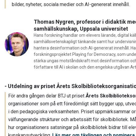
bilder, nyheter, sociala medier och AI-genererat innehåll.
Thomas Nygren, professor i didaktik med
samhällskunskap, Uppsala universitet
Hans forskning handlar om elevers lärande, digital källk
samhällsvetenskapligt tänkande samt hur undervisni
hantera desinformation och AI-genererat innehåll. Ha
forskningsprojektet Playing for Democracy, som unde
stärka ungas motståndskraft mot desinformation och
författare till AI i skolan och den engelska utgåvan Arti
- Utdelning av priset Årets Skolbiblioteksorganisati
För andra gången delar BTJ ut priset
Årets Skolbibliotekso
organisationer som på ett föredömligt sätt bygger upp, utve
i den pedagogiska verksamheten. Priset uppmärksammar orga
välfungerande strukturer och arbetssätt för skolbibliotek. Må
hur organisationers satsningar på skolbibliotek bidrar till el
kunskapsutveckling.
Läs mer om tävlingen och nominera 