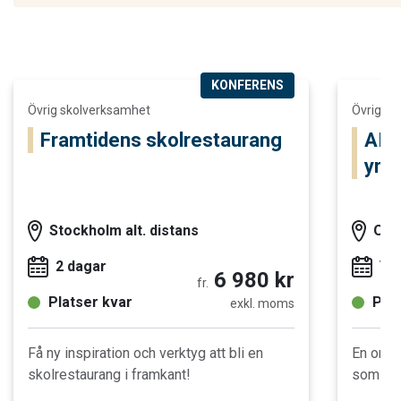
KONFERENS
Läs mer och boka Framtidens skolrestaurang
Läs mer oc
Övrig skolverksamhet
Övrig sk
Framtidens skolrestaurang
AI i
yrke
Stockholm alt. distans
Onl
2 dagar
Val
6 980 kr
fr.
Platser kvar
Plat
exkl. moms
Få ny inspiration och verktyg att bli en
En onli
skolrestaurang i framkant!
som stu