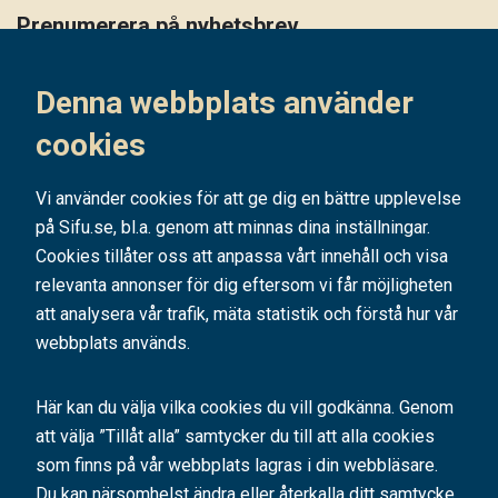
Prenumerera på nyhetsbrev
Håll dig uppdaterad på det senaste i vårt nyhetsbrev
Denna webbplats använder
Prenumerera
cookies
Vi använder cookies för att ge dig en bättre upplevelse
på Sifu.se, bl.a. genom att minnas dina inställningar.
Cookies tillåter oss att anpassa vårt innehåll och visa
relevanta annonser för dig eftersom vi får möjligheten
att analysera vår trafik, mäta statistik och förstå hur vår
webbplats används.
Här kan du välja vilka cookies du vill godkänna. Genom
att välja ”Tillåt alla” samtycker du till att alla cookies
SIFU är ett av Sveriges ledande utbildningsföretag. Med hundratals kurser
och konferenser bidrar vi årligen till tusentals personers
som finns på vår webbplats lagras i din webbläsare.
kompetensutveckling.
Du kan närsomhelst ändra eller återkalla ditt samtycke.