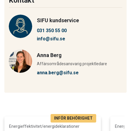
Kontakt
SIFU kundservice
031 350 55 00
info@sifu.se
Anna Berg
Affärsområdesansvarig projektledare
anna.berg@sifu.se
INFÖR BEHÖRIGHET
Läs mer och boka Energideklarationer - Utbildning inför certifi
Läs mer o
Energieffektivitet/energideklarationer
Energief