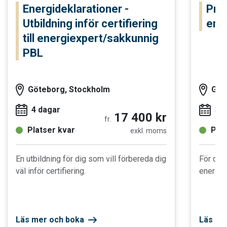
Energideklarationer -
Pra
Utbildning inför certifiering
ener
till energiexpert/sakkunnig
PBL
Göteborg, Stockholm
Göt
4 dagar
3 
17 400 kr
fr.
Platser kvar
Plat
exkl. moms
En utbildning för dig som vill förbereda dig
För dig
väl inför certifiering.
energiop
Läs mer och boka
Läs me