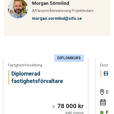
Morgan Sörmlind
Affärsområdesansvarig Projektledare
morgan.sormlind@sifu.se
DIPLOMKURS
Läs mer och boka Diplomerad fastighetsförvaltare
Läs mer o
Fastighetsförvaltning
Ekonomi
Diplomerad
Eko
fastighetsförvaltare
Dis
2 
78 000 kr
fr.
Plat
exkl. moms