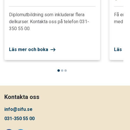
Diplomutbildning som inkluderar flera
Få en st
delkurser. Kontakta oss på telefon 031-
med eko
350 55 00.
Läs mer och boka
Läs me
Kontakta oss
info@sifu.se
031-350 55 00