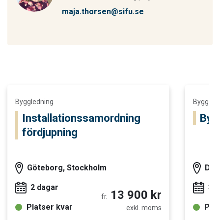
maja.thorsen@sifu.se
Läs mer och boka Installationssamordning fördjupning
Läs mer o
Byggledning
Byggled
Installationssamordning
Byg
fördjupning
Göteborg, Stockholm
Dis
2 dagar
3 
13 900 kr
fr.
Platser kvar
Plat
exkl. moms