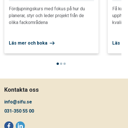
Fördjupningskurs med fokus på hur du
Få kuns
planerar, styr och leder projekt från de
upphandl
olika fackområdena
kvalitet
Läs mer och boka
Läs me
Kontakta oss
info@sifu.se
031-350 55 00