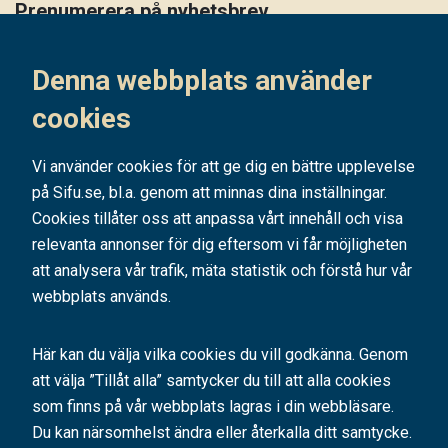
Prenumerera på nyhetsbrev
Håll dig uppdaterad på det senaste i vårt nyhetsbrev
Denna webbplats använder
Prenumerera
cookies
Vi använder cookies för att ge dig en bättre upplevelse
på Sifu.se, bl.a. genom att minnas dina inställningar.
Cookies tillåter oss att anpassa vårt innehåll och visa
relevanta annonser för dig eftersom vi får möjligheten
att analysera vår trafik, mäta statistik och förstå hur vår
webbplats används.
Här kan du välja vilka cookies du vill godkänna. Genom
att välja ”Tillåt alla” samtycker du till att alla cookies
SIFU är ett av Sveriges ledande utbildningsföretag. Med hundratals kurser
och konferenser bidrar vi årligen till tusentals personers
som finns på vår webbplats lagras i din webbläsare.
kompetensutveckling.
Du kan närsomhelst ändra eller återkalla ditt samtycke.