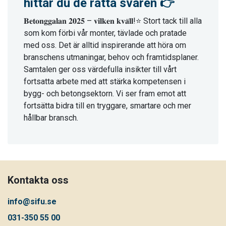
hittar du de rätta svaren 👉
𝐁𝐞𝐭𝐨𝐧𝐠𝐠𝐚𝐥𝐚𝐧 𝟐𝟎𝟐𝟓 – 𝐯𝐢𝐥𝐤𝐞𝐧 𝐤𝐯𝐚̈𝐥𝐥!⭐ Stort tack till alla
som kom förbi vår monter, tävlade och pratade
med oss. Det är alltid inspirerande att höra om
branschens utmaningar, behov och framtidsplaner.
Samtalen ger oss värdefulla insikter till vårt
fortsatta arbete med att stärka kompetensen i
bygg- och betongsektorn. Vi ser fram emot att
fortsätta bidra till en tryggare, smartare och mer
hållbar bransch.
Kontakta oss
info@sifu.se
031-350 55 00