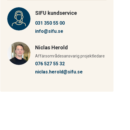
SIFU kundservice
031 350 55 00
info@sifu.se
Niclas Herold
Affärsområdesansvarig projektledare
076 527 55 32
niclas.herold@sifu.se