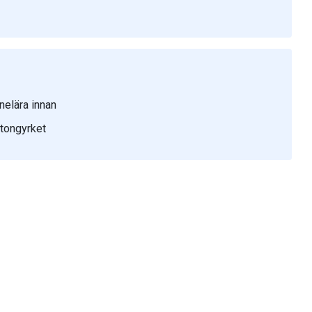
nelära innan
etongyrket